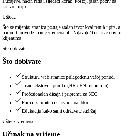
slučajeve, način rada i sljedeći korak. Postoji jasan poziv na
konzultaciju.
Ušteda
Što se mijenja: stranica postaje stalan izvor kvalitetnih upita, a
partneri provode manje vremena objašnjavajući osnove novim
klijentima.
Što dobivate
Što dobivate
Strukturu web stranice prilagođenu vašoj ponudi
Jasne tekstove i poruke (HR i EN po potrebi)
Profesionalan dizajn i pripremu za SEO
Forme za upite i osnovnu analitiku
Edukaciju kako sami održavate sadržaj
Ušteda vremena
Učinak na vrijeme