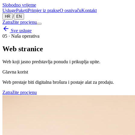
Slobodno vrijeme
Usluge
Paketi
Primjer iz prakse
O osnivaču
Kontakt
/
HR
EN
Zatražite procjenu
Sve usluge
05
·
Naša operativa
Web stranice
Web koji jasno predstavlja ponudu i prikuplja upite.
Glavna korist
Web prestaje biti digitalna brošura i postaje alat za prodaju.
Zatražite procjenu