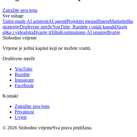
Zatražite procjenu
Sve usluge
Tailor-made AI asistenti
AI agenti
Projektni menadžment
Marketinške
strategije
Društvene mreže
YouTube, Rumble i ostali kanali
Dizajn
slika i videa
Istraživanje tržišta
Kontinuirano AI unapređivanje
Slobodno vrijeme
Vrijeme je jedini kapital koji ne možete vratiti.
Društvene mreže
YouTube
Rumble
Instagram
Facebook
Kontakt
Zatražite procjenu
Privatnost
Uvjeti
©
2026
Slobodno vrijeme
Sva prava pridržana.