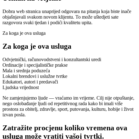
Dobra web stranica unaprijed odgovara na pitanja koja biste inače
objašnjavali svakom novom klijentu. To može uštedjeti sate
razgovora svaki tjedan i podići kvalitetu upita.
Za koga je ova usluga
Za koga je ova usluga
Odvjetnički, računovodstveni i konzultantski uredi
Ordinacije i specijalističke prakse
Mala i srednja poduzeća
Lokalni brendovi i uslužne tvrtke
Edukatori, autori i predavači
Ljudska vrijednost
Ne zamjenjujemo ljude — vraćamo im vrijeme. Cilj nije otpuštanje,
nego oslobađanje ljudi od repetitivnog rada kako bi imali više
prostora za obitelj, zdravlje, sport, putovanja, kulturu, hobije i život
izvan posla.
Zatražite procjenu koliko vremena ova
usluga može vratiti vašoj tvrtki.